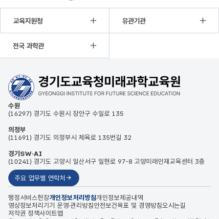
이전
정지
다음
교육지원청
유관기관
전국 과학관
수원
(16297) 경기도 수원시 장안구 수일로 135
의정부
(11691) 경기도 의정부시 체육로 135번길 32
경기SW·AI
(10241) 경기도 고양시 일산서구 일현로 97-8 고양미래인재교육센터 3층
주요 업무별 연락처
행정서비스헌장
개인정보처리방침
개인정보제공내역
영상정보처리기기 운영·관리방침
안전보건목표 및 경영방침
오시는길
저작권 정책
사이트맵