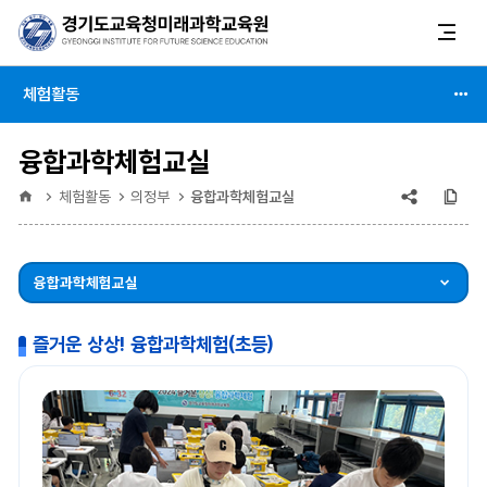
체험활동
융합과학체험교실
공유
복
홈
체험활동
의정부
융합과학체험교실
(상태
:
융합과학체험교실
축소)
즐거운 상상! 융합과학체험(초등)