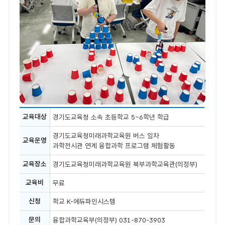
즐
교육대상
경기도교육청 소속 초등학교 5~6학년 학급
거
운
경기도교육청미래과학교육원 버스 임차
상
교육운영
상!
과학전시관 연계 융합과학 프로그램 체험활동
융
합
교육장소
경기도교육청미래과학교육원 북부과학교육관(의정부)
과
학
교육비
무료
체
험
(초
신청
학교 K-에듀파인시스템
등)
문의
융합과학교육부(의정부) 031-870-3903