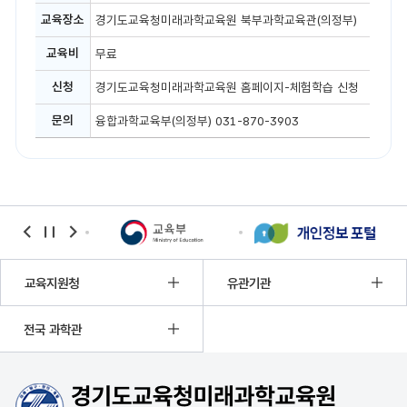
합
교육장소
경기도교육청미래과학교육원 북부과학교육관(의정부)
과
학
교육비
무료
체
험
(고
신청
경기도교육청미래과학교육원 홈페이지-체험학습 신청
등)
문의
융합과학교육부(의정부) 031-870-3903
banner
banner
banner
이전
정지
다음
교육지원청
유관기관
전국 과학관