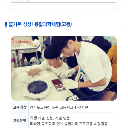
즐거운 상상! 융합과학체험(고등)
즐
교육대상
경기도교육청 소속 고등학교 1~2학년
거
운
학생 개별 신청, 개별 방문
상
교육운영
상!
미과원 공유학교 연계 융합과학 프로그램 체험활동
융