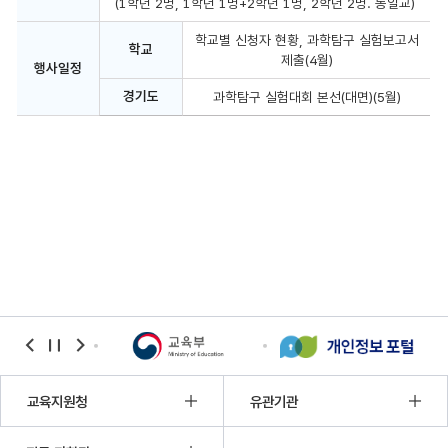
(1학년 2명, 1학년 1명+2학년 1명, 2학년 2명. 동일교)
대
회
학교별 신청자 현황, 과학탐구 실험보고서
의
학교
목
제출(4월)
행사일정
적,
대
경기도
과학탐구 실험대회 본선(대면)(5월)
상,
행
사
일
정
에
대
한
정
보
를
보
여
주
는
테
banner
banner
banner
이
이전
정지
다음
블
입
교육지원청
유관기관
니
다.