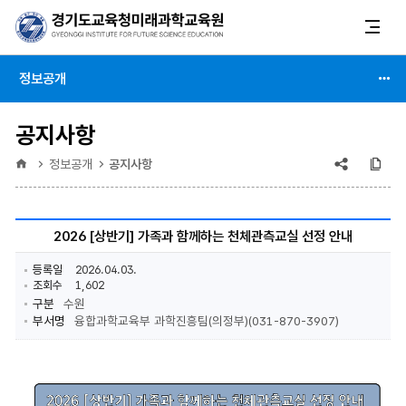
정보공개
공지사항
공유
복
홈
정보공개
공지사항
(상태
:
2026 [상반기] 가족과 함께하는 천체관측교실 선정 안내
축소)
등록일
2026.04.03.
조회수
1,602
구분
수원
부서명
융합과학교육부 과학진흥팀(의정부)(031-870-3907)