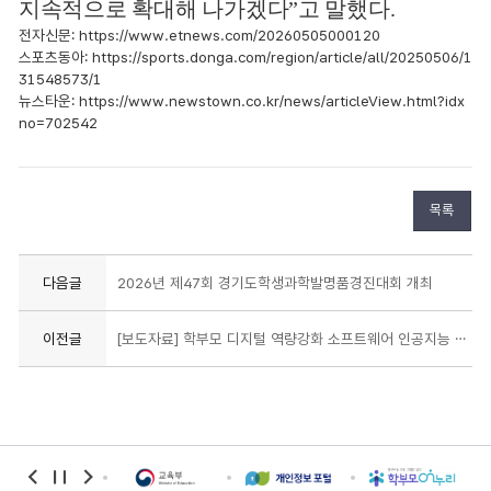
지속적으로 확대해 나가겠다
”
고 말했다
.
전자신문:
https://www.etnews.com/20260505000120
스포츠동아:
https://sports.donga.com/region/article/all/20250506/1
31548573/1
뉴스타운:
https://www.newstown.co.kr/news/articleView.html?idx
no=702542
목록
다음글
2026년 제47회 경기도학생과학발명품경진대회 개최
이전글
[보도자료] 학부모 디지털 역량강화 소프트웨어 인공지능 교육 운영
banner
banner
banner