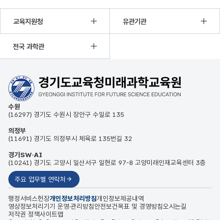
이전
정지
다음
교육지원청
유관기관
전국 과학관
수원
(16297) 경기도 수원시 장안구 수일로 135
의정부
(11691) 경기도 의정부시 체육로 135번길 32
경기SW·AI
(10241) 경기도 고양시 일산서구 일현로 97-8 고양미래인재교육센터 3층
주요 업무별 연락처
행정서비스헌장
개인정보처리방침
개인정보제공내역
영상정보처리기기 운영·관리방침
안전보건목표 및 경영방침
오시는길
저작권 정책
사이트맵