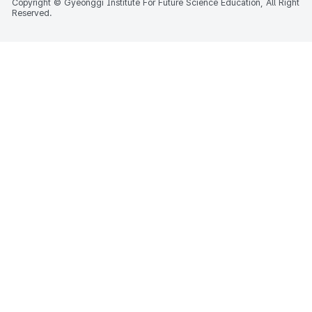
Copyright © Gyeonggi Institute For Future Science Education, All Right
Reserved.