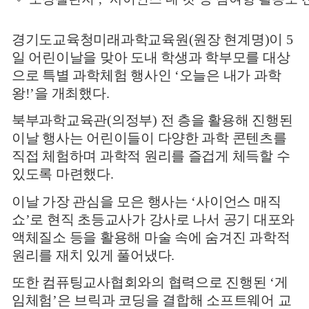
경기도교육청미래과학교육원
(
원장 현계명
)
이
5
일 어린이날을 맞아 도내 학생과 학부모를 대상
으로 특별 과학체험 행사인
‘
오늘은 내가 과학
왕
!’
을 개최했다
.
북부과학교육관
(
의정부
)
전 층을 활용해 진행된
이날 행사는 어린이들이 다양한 과학 콘텐츠를
직접 체험하며 과학적 원리를 즐겁게 체득할 수
있도록 마련했다
.
이날 가장 관심을 모은 행사는
‘
사이언스 매직
쇼
’
로 현직 초등교사가 강사로 나서 공기 대포와
액체질소 등을 활용해 마술 속에 숨겨진 과학적
원리를 재치 있게 풀어냈다
.
또한 컴퓨팅교사협회와의 협력으로 진행된
‘
게
임체험
’
은 브릭과 코딩을 결합해 소프트웨어 교