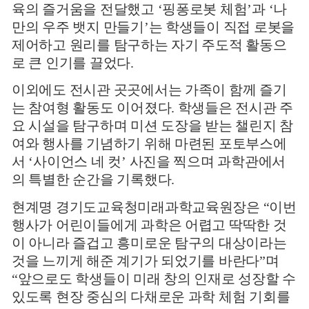
육의 즐거움을 전달했고
‘
핑퐁로봇 체험
’
과
‘
나
만의 우주 뱃지 만들기
’
는 학생들이 직접 로봇을
제어하고 원리를 탐구하는 자기 주도적 활동으
로 큰 인기를 끌었다
.
이외에도 전시관 곳곳에서는 가족이 함께 즐기
는 참여형 활동도 이어졌다
.
학생들은 전시관 주
요 시설을 탐구하며 미션 도장을 받는 챌린지 참
여와 행사를 기념하기 위해 마련된 포토부스에
서
‘
사이언스 네 컷
’
사진을 찍으며 과학관에서
의 특별한 순간을 기록했다
.
현계명 경기도교육청미래과학교육원장은
“
이번
행사가 어린이들에게 과학은 어렵고 딱딱한 것
이 아니라 즐겁고 흥미로운 탐구의 대상이라는
것을 느끼게 해준 계기가 되었기를 바란다
”
며
“
앞으로도 학생들이 미래 창의 인재로 성장할 수
있도록 현장 중심의 다채로운 과학 체험 기회를