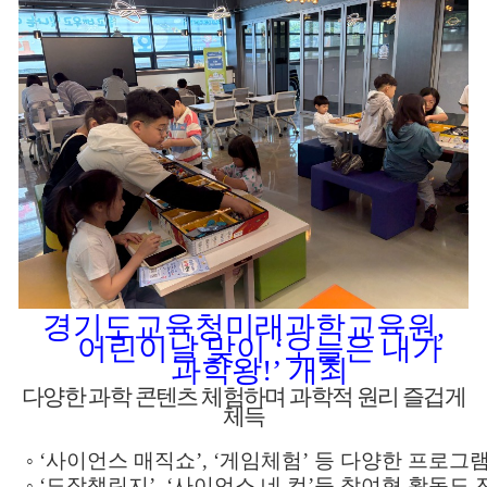
경기도교육청미래과학교육원
,
어린이날 맞이
‘
오늘은 내가
과학왕
!’
개최
다양한 과학 콘텐츠 체험하며 과학적 원리 즐겁게
체득
◦
‘
사이언스 매직쇼
’, ‘
게임체험
’
등 다양한 프로그램
◦
‘
도장챌린지
’, ‘
사이언스 네 컷
’
등 참여형 활동도 