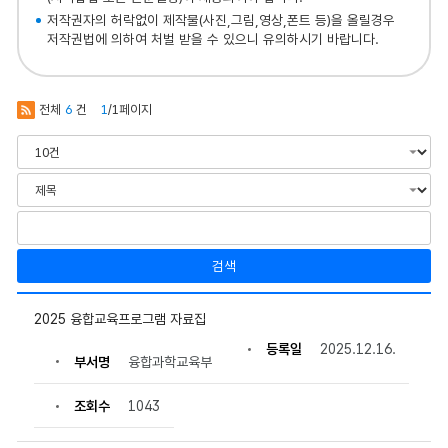
저작권자의 허락없이 제작물(사진,그림,영상,폰트 등)을 올릴경우
저작권법에 의하여 처벌 받을 수 있으니 유의하시기 바랍니다.
전체
6
건
1
/1페이지
검색
융
합
2025 융합교육프로그램 자료집
교
등록일
2025.12.16.
육
부서명
융합과학교육부
의
게
시
조회수
1043
물
번
호,