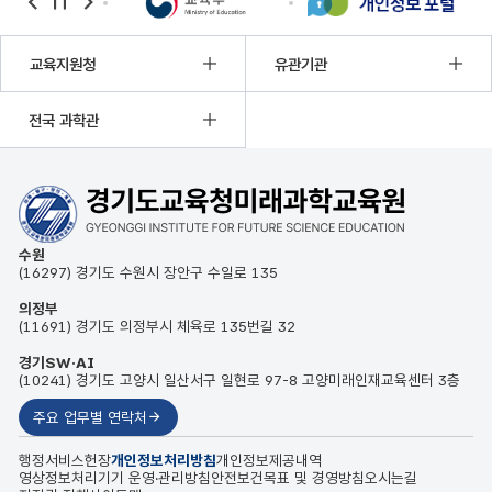
banner
banner
banner
이전
정지
다음
교육지원청
유관기관
전국 과학관
수원
(16297) 경기도 수원시 장안구 수일로 135
의정부
(11691) 경기도 의정부시 체육로 135번길 32
경기SW·AI
(10241) 경기도 고양시 일산서구 일현로 97-8 고양미래인재교육센터 3층
주요 업무별 연락처
행정서비스헌장
개인정보처리방침
개인정보제공내역
영상정보처리기기 운영·관리방침
안전보건목표 및 경영방침
오시는길