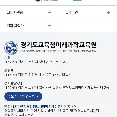
제
이전
정지
다음
목,
부
교육지원청
유관기관
서
명,
등
전국 과학관
록
일,
조
회
수
정
보
수원
를
(16297) 경기도 수원시 장안구 수일로 135
확
인
할
의정부
수
(11691) 경기도 의정부시 체육로 135번길 32
있
습
경기SW·AI
니
(10241) 경기도 고양시 일산서구 일현로 97-8 고양미래인재교육센터 3층
다.
주요 업무별 연락처
행정서비스헌장
개인정보처리방침
개인정보제공내역
영상정보처리기기 운영·관리방침
안전보건목표 및 경영방침
오시는길
저작권 정책
사이트맵