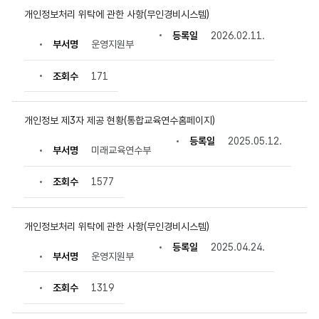
시
개인정보처리 위탁에 관한 사항(무인경비시스템)
물
번
등록일
2026.02.11.
호,
부서명
운영지원부
제
목,
조회수
171
부
서
명,
등
개인정보 제3자 제공 현황(통합교육연수홈페이지)
록
일,
등록일
2025.05.12.
조
부서명
미래교육연수부
회
수
정
조회수
1577
보
를
확
인
개인정보처리 위탁에 관한 사항(무인경비시스템)
할
등록일
2025.04.24.
수
부서명
운영지원부
있
습
니
조회수
1319
다.