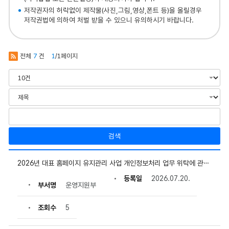
저작권자의 허락없이 제작물(사진,그림,영상,폰트 등)을 올릴경우
저작권법에 의하여 처벌 받을 수 있으니 유의하시기 바랍니다.
전체
7
건
1
/1페이지
검색
개
인
2026년 대표 홈페이지 유지관리 사업 개인정보처리 업무 위탁에 관한 사항 안내
정
등록일
2026.07.20.
보
부서명
운영지원부
제
공
내
조회수
5
역
의
게