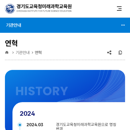
기관안내
연혁
공유
복
홈
기관안내
연혁
(상태
:
축소)
2024
2024.03
경기도교육청미래과학교육원으로 명칭
변경